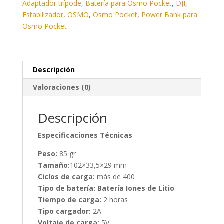
Adaptador trípode
,
Batería para Osmo Pocket
,
DJI
,
Estabilizador
,
OSMO
,
Osmo Pocket
,
Power Bank para
Osmo Pocket
Descripción
Valoraciones (0)
Descripción
Especificaciones Técnicas
Peso:
85 gr
Tamaño:
102×33,5×29 mm
Ciclos de carga:
más de 400
Tipo de batería:
Batería Iones de Litio
Tiempo de carga:
2 horas
Tipo cargador:
2A
Voltaje de carga:
5V