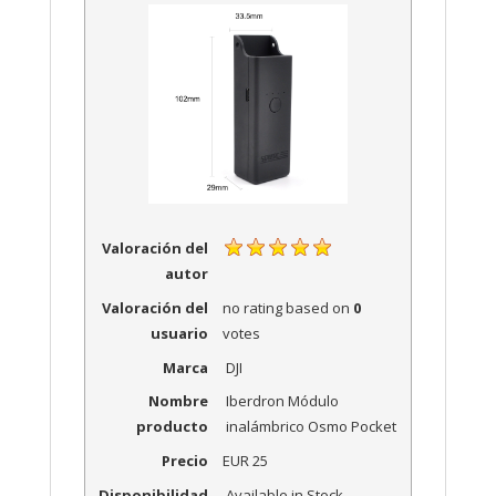
Valoración del
autor
Valoración del
no rating
based on
0
usuario
votes
Marca
DJI
Nombre
Iberdron Módulo
producto
inalámbrico Osmo Pocket
Precio
EUR
25
Disponibilidad
Available in Stock