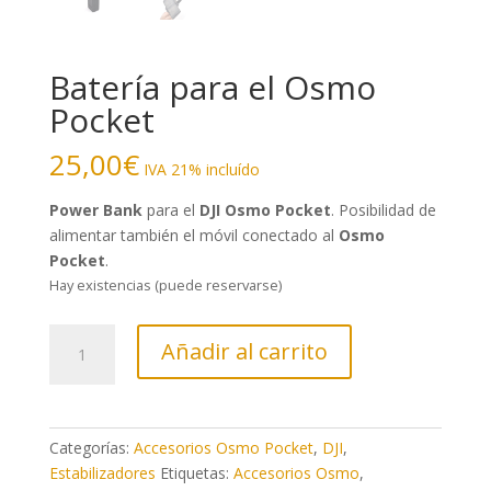
Batería para el Osmo
Pocket
25,00
€
IVA 21% incluído
Power Bank
para el
DJI Osmo Pocket
. Posibilidad de
alimentar también el móvil conectado al
Osmo
Pocket
.
Hay existencias (puede reservarse)
Batería
Añadir al carrito
para
el
Osmo
Pocket
Categorías:
Accesorios Osmo Pocket
,
DJI
,
cantidad
Estabilizadores
Etiquetas:
Accesorios Osmo
,