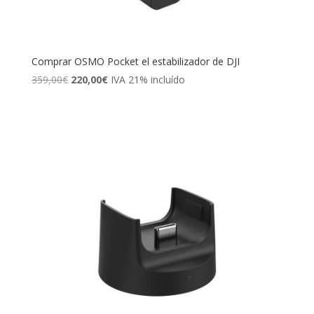
Comprar OSMO Pocket el estabilizador de DJI
El
El
359,00
€
220,00
€
IVA 21% incluído
precio
precio
original
actual
era:
es:
359,00€.
220,00€.