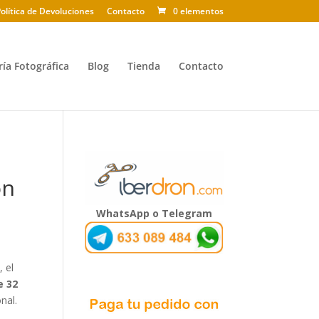
olítica de Devoluciones
Contacto
0 elementos
ría Fotográfica
Blog
Tienda
Contacto
ón
WhatsApp o Telegram
o
, el
e 32
nal.