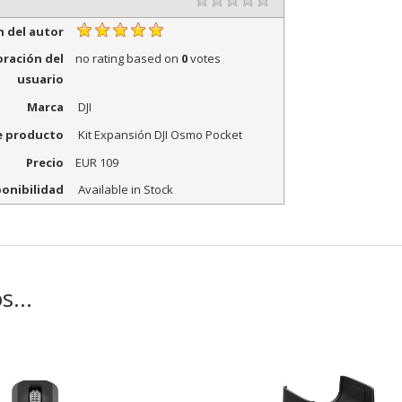
Rating
1 star
2 stars
3 stars
4 stars
5 stars
n del autor
oración del
no rating
based on
0
votes
usuario
Marca
DJI
 producto
Kit Expansión DJI Osmo Pocket
Precio
EUR
109
ponibilidad
Available in Stock
os…