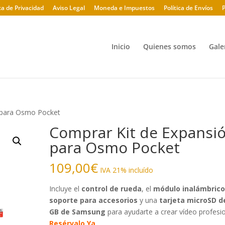
ica de Privacidad
Aviso Legal
Moneda e Impuestos
Política de Envíos
P
Inicio
Quienes somos
Gale
 para Osmo Pocket
Comprar Kit de Expansi
para Osmo Pocket
109,00
€
IVA 21% incluído
Incluye el
control de rueda
, el
módulo inalámbric
soporte para accesorios
y una
tarjeta microSD d
GB de Samsung
para ayudarte a crear vídeo profesio
Resérvalo Ya