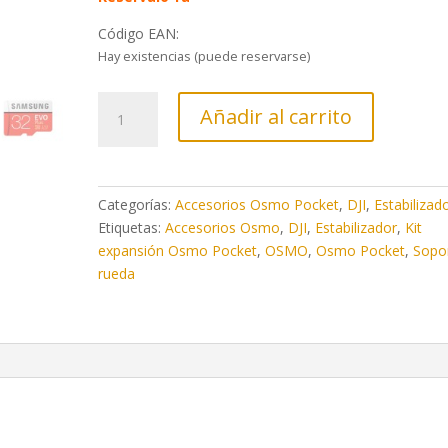
Código EAN:
Hay existencias (puede reservarse)
Comprar
Añadir al carrito
Kit
de
Expansión
para
Categorías:
Accesorios Osmo Pocket
,
DJI
,
Estabilizad
Osmo
Etiquetas:
Accesorios Osmo
,
DJI
,
Estabilizador
,
Kit
Pocket
expansión Osmo Pocket
,
OSMO
,
Osmo Pocket
,
Sopo
cantidad
rueda