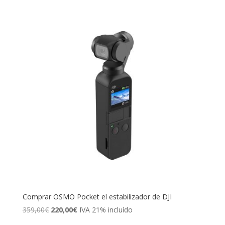
Comprar OSMO Pocket el estabilizador de DJI
El
El
359,00
€
220,00
€
IVA 21% incluído
precio
precio