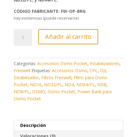
CÓDIGO FABRICANTE: FW-OP-BRG
Hay existencias (puede reservarse)
Pack
Añadir al carrito
4
Filtros
BRIGHT
DAY
Categorías:
Accesorios Osmo Pocket
,
Estabilizadores
,
4k
Freewell
Etiquetas:
Accesorios Osmo
,
CPL
,
DJI
,
para
Estabilizador
,
Filtros Freewell
,
Flitro para Osmo
el
Pocket
,
ND16
,
ND32/PL
,
ND4
,
ND64/PL
,
ND8
,
Osmo
ND8/PL
,
OSMO
,
Osmo Pocket
,
Power Bank para
Pocket
Osmo Pocket
de
Freewell
cantidad
Descripción
Valoraciones (0)