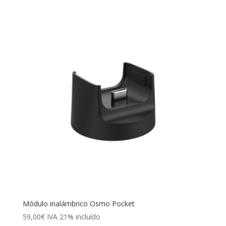
original
actual
era:
es:
359,00€.
220,00€.
Módulo inalámbrico Osmo Pocket
59,00
€
IVA 21% incluído