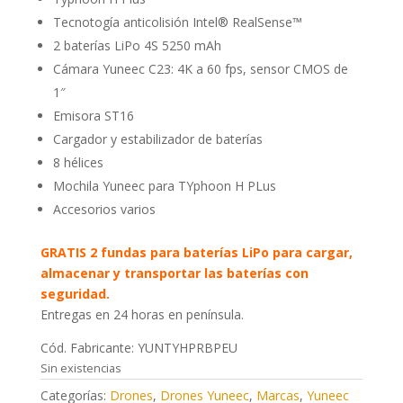
Tecnotogía anticolisión Intel® RealSense™
2 baterías LiPo 4S 5250 mAh
Cámara Yuneec C23: 4K a 60 fps, sensor CMOS de
1″
Emisora ST16
Cargador y estabilizador de baterías
8 hélices
Mochila Yuneec para TYphoon H PLus
Accesorios varios
GRATIS 2 fundas para baterías LiPo para cargar,
almacenar y transportar las baterías con
seguridad.
Entregas en 24 horas en península.
Cód. Fabricante: YUNTYHPRBPEU
Sin existencias
Categorías:
Drones
,
Drones Yuneec
,
Marcas
,
Yuneec