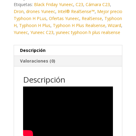
Etiquetas:
Black Friday Yuneec
,
C23
,
Cámara C23
,
Dron
,
drones Yuneec
,
Intel® RealSense™
,
Mejor precio
Typhoon H PLus
,
Ofertas Yuneec
,
RealSense
,
Typhoon
H
,
Typhoon H Plus
,
Typhoon H Plus Realsense
,
Wizard
,
Yuneec
,
Yuneec C23
,
yuneec typhoon h plus realsense
Descripción
Valoraciones (0)
Descripción