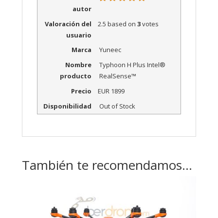
autor
Valoración del
2.5
based on
3
votes
usuario
Marca
Yuneec
Nombre
Typhoon H Plus Intel®
producto
RealSense™
Precio
EUR
1899
Disponibilidad
Out of Stock
También te recomendamos…