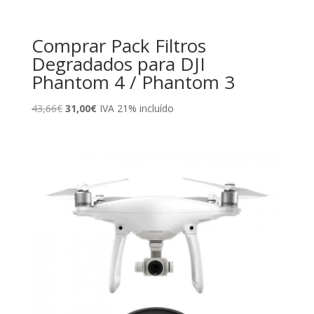
Comprar Pack Filtros
Degradados para DJI
Phantom 4 / Phantom 3
El
El
43,66
€
31,00
€
IVA 21% incluído
precio
precio
original
actual
era:
es:
43,66€.
31,00€.