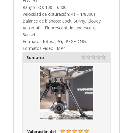
FOV: 91°
Rango ISO: 100 – 6400
Velocidad de obturación: 4s – 1/8000s
Balance de blancos: Lock, Sunny, Cloudy,
Automatic, Fluorescent, Incandescent,
Sunset
Formatos fotos: JPG, JPEG+DNG
Formatos Video : MP4
Sumario
Rating
1 star
2 stars
3 stars
4 stars
5 stars
Valoración del