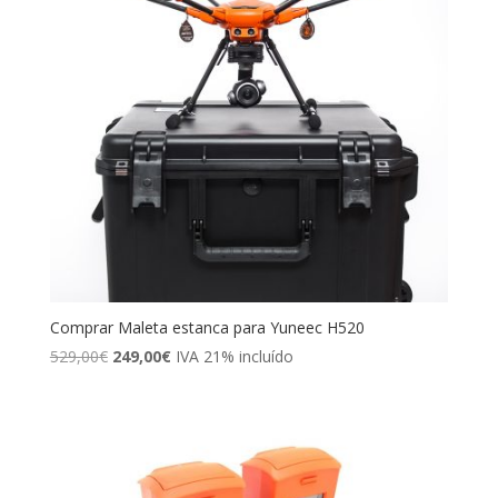
Comprar Maleta estanca para Yuneec H520
El
El
529,00
€
249,00
€
IVA 21% incluído
precio
precio
original
actual
era:
es:
529,00€.
249,00€.