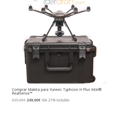
Comprar Maleta para Yuneec Typhoon H Plus Intel®
RealSense™
El
El
529,00
€
249,00
€
IVA 21% incluído
precio
precio
original
actual
era:
es: