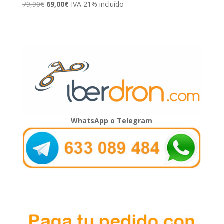
El
El
79,90
€
69,00
€
IVA 21% incluído
precio
precio
original
actual
era:
es:
79,90€.
69,00€.
WhatsApp o Telegram