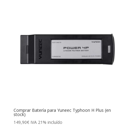
529,00€.
249,00€.
Comprar Batería para Yuneec Typhoon H Plus (en
stock)
149,90
€
IVA 21% incluído