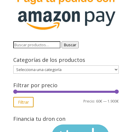
Buscar
Buscar
por:
Categorías de los productos
Filtrar por precio
Precio
Precio
Precio:
60€
—
1.900€
Filtrar
mínimo
máxim
Financia tu dron con