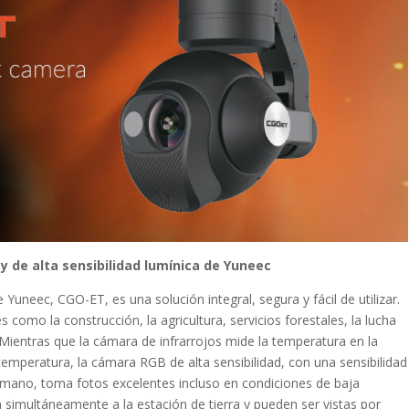
y de alta sensibilidad lumínica de Yuneec
Yuneec, CGO-ET, es una solución integral, segura y fácil de utilizar.
 como la construcción, la agricultura, servicios forestales, la lucha
 Mientras que la cámara de infrarrojos mide la temperatura en la
 temperatura, la cámara RGB de alta sensibilidad, con una sensibilidad
 humano, toma fotos excelentes incluso en condiciones de baja
simultáneamente a la estación de tierra y pueden ser vistas por