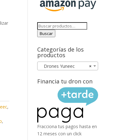
lizar
Buscar
por:
Buscar
Categorías de los
productos
Drones Yuneec
×
Financia tu dron con
neec
,
o
,
Fracciona tus pagos hasta en
12 meses con un click