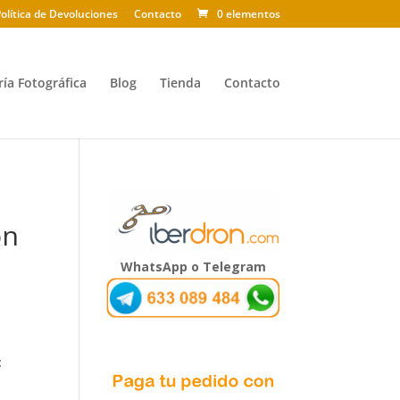
olítica de Devoluciones
Contacto
0 elementos
ría Fotográfica
Blog
Tienda
Contacto
on
WhatsApp o Telegram
: