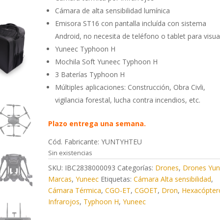
Cámara de alta sensibilidad lumínica
Emisora ST16 con pantalla incluída con sistema
Android, no necesita de teléfono o tablet para visua
Yuneec Typhoon H
Mochila Soft Yuneec Typhoon H
3 Baterías Typhoon H
Múltiples aplicaciones: Construcción, Obra Civli,
vigilancia forestal, lucha contra incendios, etc.
Plazo entrega una semana.
Cód. Fabricante: YUNTYHTEU
Sin existencias
SKU:
IBC2838000093
Categorías:
Drones
,
Drones Yu
Marcas
,
Yuneec
Etiquetas:
Cámara Alta sensibilidad
,
Cámara Térmica
,
CGO-ET
,
CGOET
,
Dron
,
Hexacópter
Infrarojos
,
Typhoon H
,
Yuneec