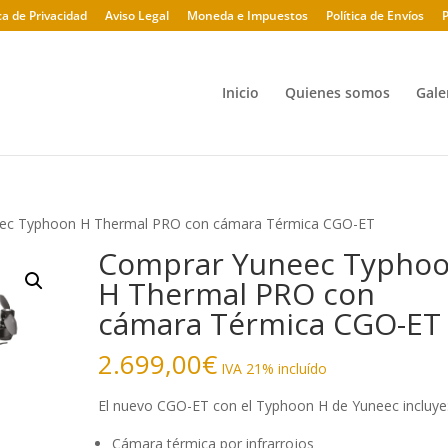
ica de Privacidad
Aviso Legal
Moneda e Impuestos
Política de Envíos
P
Inicio
Quienes somos
Gale
ec Typhoon H Thermal PRO con cámara Térmica CGO-ET
Comprar Yuneec Typho
H Thermal PRO con
cámara Térmica CGO-ET
2.699,00
€
IVA 21% incluído
El nuevo CGO-ET con el Typhoon H de Yuneec incluye
Cámara térmica por infrarrojos