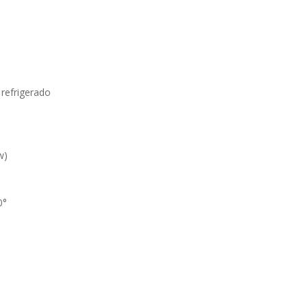
refrigerado
w)
0°