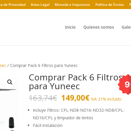
ica de Privacidad
Aviso Legal
Moneda e Impuestos
Política de Envíos
P
Inicio
Quienes somos
Gale
eec
/ Comprar Pack 6 Filtros para Yuneec
Comprar Pack 6 Filtros
9
para Yuneec
El
El
163,74
€
149,00
€
IVA 21% incluído
precio
precio
original
actual
Incluye Filtros: CPL-ND8-ND16-ND32-ND8/CPL-
era:
es:
ND16/CPL y limpiador de lentes
163,74€.
149,00€.
Fácil instalación