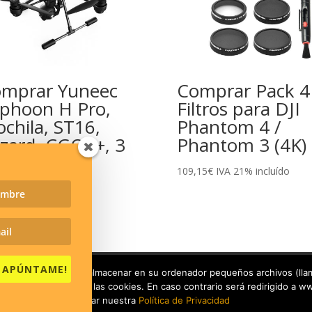
mprar Yuneec
Comprar Pack 4
phoon H Pro,
Filtros para DJI
chila, ST16,
Phantom 4 /
zard, CGO3+, 3
Phantom 3 (4K)
terías
109,15
€
IVA 21% incluído
00
€
IVA 21% incluído
I, APÚNTAME!
da e Impuestos
Política de Envíos
Política de Devoluciones
 usuario, necesitamos almacenar en su ordenador pequeños archivos (lla
be aceptar el uso de las cookies. En caso contrario será redirigido a 
formación puede visitar nuestra
Política de Privacidad