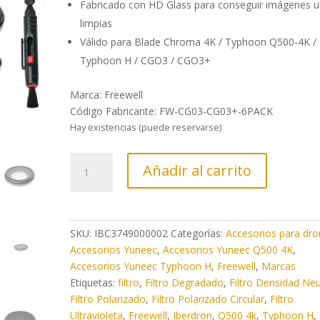
Fabricado con HD Glass para conseguir imágenes ul
limpias
Válido para Blade Chroma 4K / Typhoon Q500-4K /
Typhoon H / CGO3 / CGO3+
Marca: Freewell
Código Fabricante: FW-CG03-CG03+-6PACK
Hay existencias (puede reservarse)
Comprar
Añadir al carrito
Pack
6
Filtros
para
SKU:
IBC3749000002
Categorías:
Accesorios para dr
Yuneec
Accesorios Yuneec
,
Accesorios Yuneec Q500 4K
,
cantidad
Accesorios Yuneec Typhoon H
,
Freewell
,
Marcas
Etiquetas:
filtro
,
Filtro Degradado
,
Filtro Densidad Ne
Filtro Polarizado
,
Filtro Polarizado Circular
,
Filtro
Ultravioleta
,
Freewell
,
Iberdron
,
Q500 4k
,
Typhoon H
,