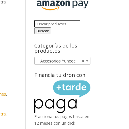
tra
Buscar
por:
Buscar
Categorías de los
productos
Accesorios Yuneec
×
Financia tu dron con
ones
,
utra
,
Fracciona tus pagos hasta en
12 meses con un click