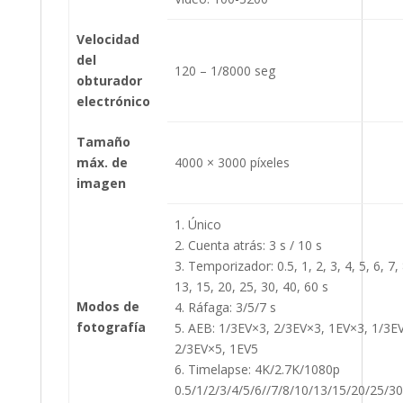
Velocidad
del
120 – 1/8000 seg
obturador
electrónico
Tamaño
máx. de
4000 × 3000 píxeles
imagen
1. Único
2. Cuenta atrás: 3 s / 10 s
3. Temporizador: 0.5, 1, 2, 3, 4, 5, 6, 7, 
13, 15, 20, 25, 30, 40, 60 s
Modos de
4. Ráfaga: 3/5/7 s
fotografía
5. AEB: 1/3EV×3, 2/3EV×3, 1EV×3, 1/3E
2/3EV×5, 1EV5
6. Timelapse: 4K/2.7K/1080p
0.5/1/2/3/4/5/6//7/8/10/13/15/20/25/3