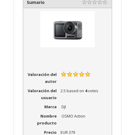
Sumario
Rating
1 star
2 stars
3 stars
4 stars
5 stars
Valoración del
autor
Valoración del
2.5
based on
4
votes
usuario
Marca
DJI
Nombre
OSMO Action
producto
Precio
EUR
379