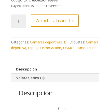
Código EAN:
6958265186899
Hay existencias (puede reservarse)
Comprar
Añadir al carrito
OSMO
Action
la
cámara
Categorías:
Cámaras deportivas
,
DJI
Etiquetas:
Cámara
deportiva
deportiva
,
DJI
,
DJI Osmo Action
,
OSMO
,
Osmo Action
de
DJI
cantidad
Descripción
Valoraciones (0)
Descripción