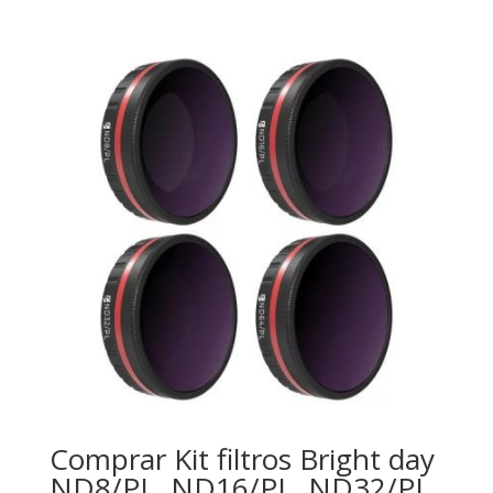
Comprar Kit filtros Bright day
ND8/PL, ND16/PL, ND32/PL