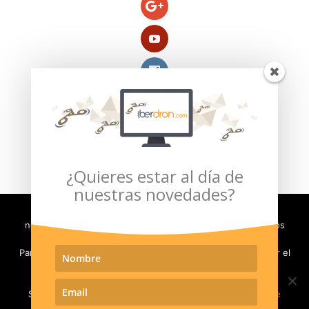
Compra segura verificada por:
¿Quieres estar al día de
nuestras novedades?
Con el fin de evaluar y mejorar la experiencia de usuario,
necesitamos almacenar en su ordenador pequeños archivos
(llamados cookies).
Para poder seguir navegando en nuestro sitio, debe aceptar el
Política de Privacidad
Aviso Legal
uso de las cookies. En caso contrario será redirigido a
Moneda e Impuestos
Política de Envíos
www.google.com
Política de Devoluciones
Contacto
Si quiere más información puede visitar nuestra
Política de
Privacidad