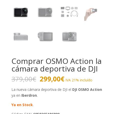
Comprar OSMO Action la
cámara deportiva de DJI
El
El
379,00
€
299,00
€
IVA 21% incluído
precio
precio
original
actual
La nueva cámara deportiva de DJI el
DJI OSMO Action
era:
es:
ya en
Iberdron
.
379,00€.
299,00€.
Ya en Stock
.