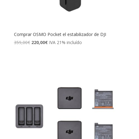
Comprar OSMO Pocket el estabilizador de DJI
El
El
359,00
€
220,00
€
IVA 21% incluído
precio
precio
original
actual
era:
es:
359,00€.
220,00€.