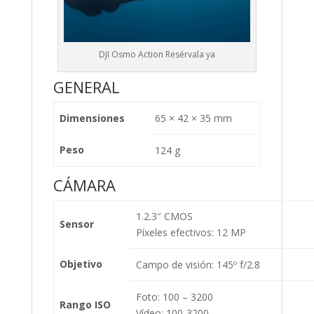
DJI Osmo Action Resérvala ya
GENERAL
Dimensiones
65 × 42 × 35 mm
Peso
124 g
CÁMARA
1.2.3″ CMOS
Sensor
Píxeles efectivos: 12 MP
Objetivo
Campo de visión: 145º f/2.8
Foto: 100 – 3200
Rango ISO
Vídeo: 100-3200