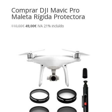
Comprar DJI Mavic Pro
Maleta Rígida Protectora
El
El
110,00
€
49,00
€
IVA 21% incluído
precio
precio
original
actual
era:
es:
110,00€.
49,00€.