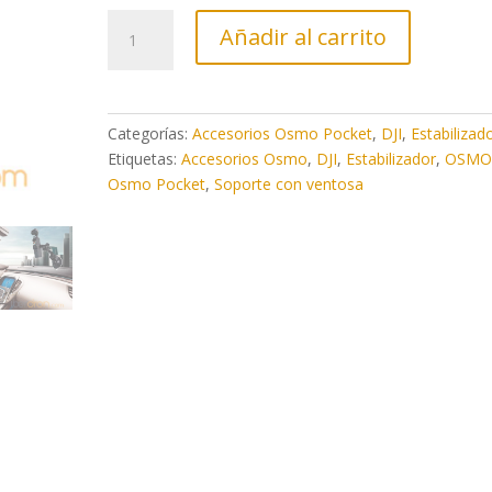
Soporte
Añadir al carrito
con
ventosa
para
Osmo
Categorías:
Accesorios Osmo Pocket
,
DJI
,
Estabilizad
Pocket
Etiquetas:
Accesorios Osmo
,
DJI
,
Estabilizador
,
OSM
cantidad
Osmo Pocket
,
Soporte con ventosa