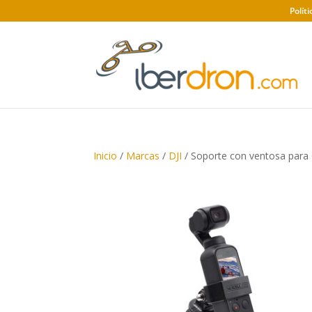
Polít
Inicio
/
Marcas
/
DJI
/ Soporte con ventosa par