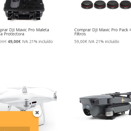
rar DJI Mavic Pro Maleta
Comprar DJI Mavic Pro Pack 
da Protectora
Filtros
El
El
00
€
49,00
€
IVA 21% incluído
59,00
€
IVA 21% incluído
precio
precio
original
actual
era:
es:
110,00€.
49,00€.