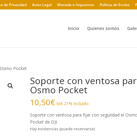
ica de Privacidad
Aviso Legal
Moneda e Impuestos
Política de Envíos
P
Inicio
Quienes somos
Gale
a Osmo Pocket
Soporte con ventosa par
Osmo Pocket
10,50
€
IVA 21% incluído
Soporte con ventosa para fijar con seguridad el Osm
Pocket de DJI.
Hay existencias (puede reservarse)