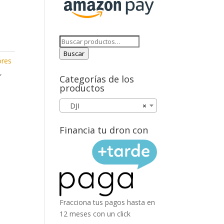
Buscar
por:
Buscar
ores
O
,
Categorías de los
productos
DJI
×
Financia tu dron con
Fracciona tus pagos hasta en
12 meses con un click