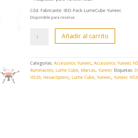
Cód. Fabricante: IBD-Pack-LumeCube-Yuneec
Disponible para reserva
Comprar
Añadir al carrito
Pack
Lume
Cube
para
Categorías:
Accesorios Yuneec
,
Accesorios Yuneec H
Yuneec
Iluminación
,
Lume Cube
,
Marcas
,
Yuneec
Etiquetas:
D
H520
H520
,
Hexacóptero
,
Lume Cube
,
Yuneec
,
Yuneec H52
cantidad