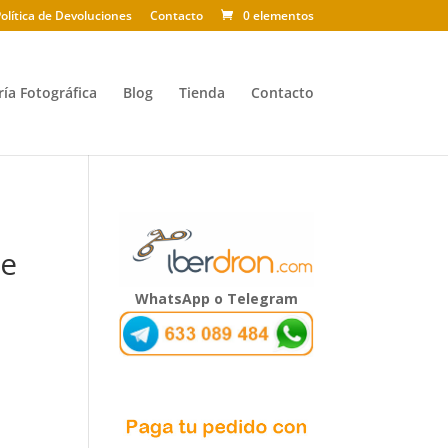
olítica de Devoluciones
Contacto
0 elementos
ría Fotográfica
Blog
Tienda
Contacto
be
WhatsApp o Telegram