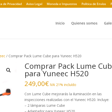
ica de Privacidad
Aviso Legal
Moneda e Impuestos
Política de Envíos
P
Inicio
Quienes somos
Gale
eec
/ Comprar Pack Lume Cube para Yuneec H520
Comprar Pack Lume Cu
para Yuneec H520
249,00
€
IVA 21% incluído
Con Lume Cube mejorarás la iluminación en las
inspecciones realizadas con el Yuneec H520. Incluye:
– 2 lámparas Lume Cube
– Adaptador para Yuneec H520