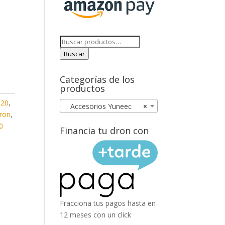
Buscar
por:
Buscar
Categorías de los
productos
520
,
Accesorios Yuneec
×
ron
,
0
Financia tu dron con
Fracciona tus pagos hasta en
12 meses con un click