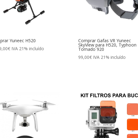
prar Yuneec H520
Comprar Gafas VR Yuneec
SkyView para H520, Typhoon 
9,00
€
IVA 21% incluído
Tornado 920
99,00
€
IVA 21% incluído