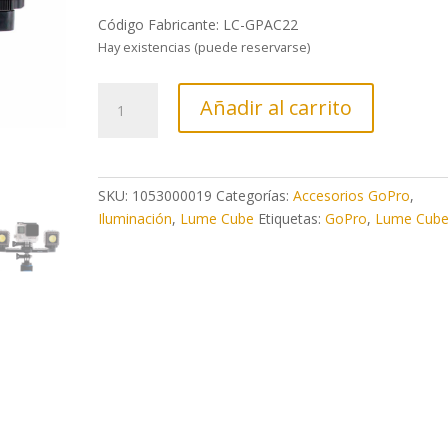
Código Fabricante: LC-GPAC22
Hay existencias (puede reservarse)
Comprar
Añadir al carrito
Kit
2
Lume
Cube
SKU:
1053000019
Categorías:
Accesorios GoPro
,
con
Iluminación
,
Lume Cube
Etiquetas:
GoPro
,
Lume Cub
adaptador
GoPro
cantidad