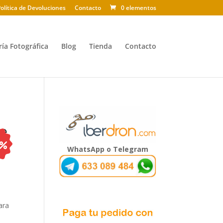
olítica de Devoluciones
Contacto
0 elementos
ría Fotográfica
Blog
Tienda
Contacto
e
WhatsApp o Telegram
ara