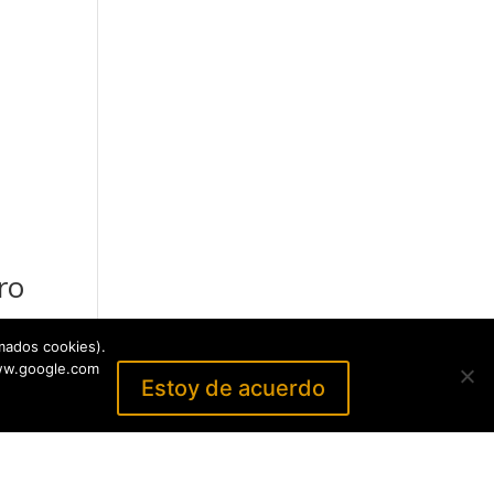
ro
mados cookies).
www.google.com
Estoy de acuerdo