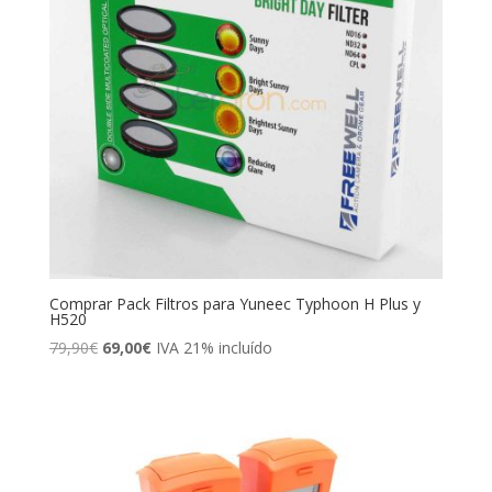
Comprar Pack Filtros para Yuneec Typhoon H Plus y
H520
El
El
79,90
€
69,00
€
IVA 21% incluído
precio
precio
original
actual
era:
es:
79,90€.
69,00€.