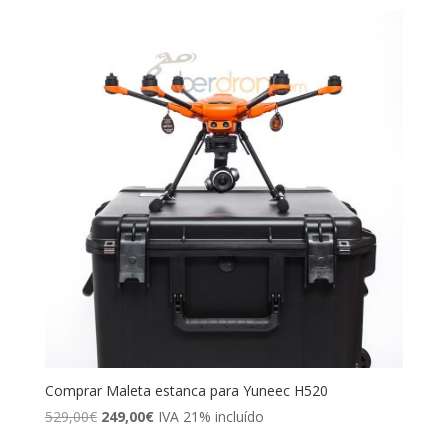
Comprar Maleta estanca para Yuneec H520
El
El
529,00
€
249,00
€
IVA 21% incluído
precio
precio