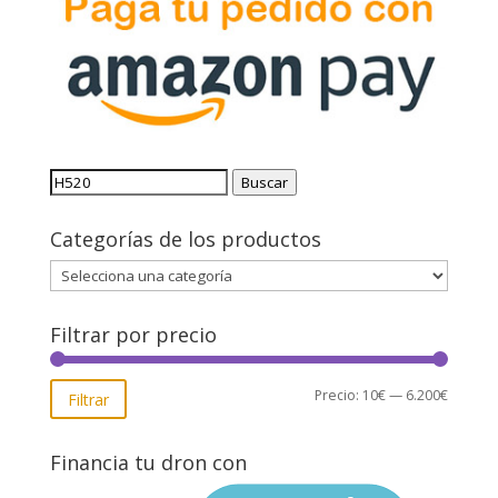
Buscar
Buscar
por:
Categorías de los productos
Filtrar por precio
Precio
Precio
Precio:
10€
—
6.200€
Filtrar
mínimo
máxim
Financia tu dron con