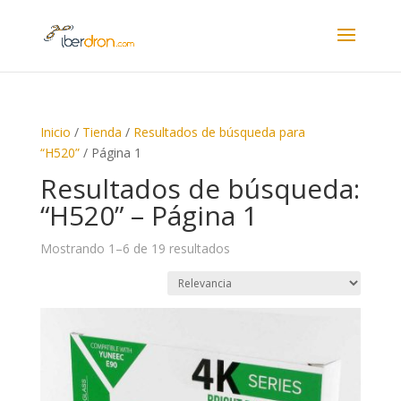
Inicio
/
Tienda
/
Resultados de búsqueda para
“H520”
/ Página 1
Resultados de búsqueda:
“H520” – Página 1
Ordenado
Mostrando 1–6 de 19 resultados
por
precio:
alto
a
bajo