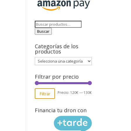
Buscar
por:
Buscar
Categorías de los
productos
Filtrar por precio
Precio
Precio
Precio:
120€
—
130€
Filtrar
mínimo
máximo
Financia tu dron con