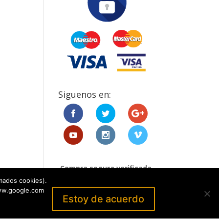
Siguenos en:
Compra segura verificada
por:
mados cookies).
www.google.com
Estoy de acuerdo