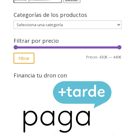
por:
Categorías de los productos
Filtrar por precio
Precio
Precio
Precio:
430€
—
440€
Filtrar
mínimo
máxim
Financia tu dron con