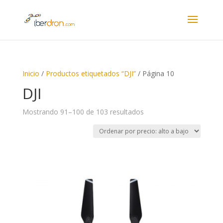
Inicio
/
Productos etiquetados “DJI”
/ Página 10
DJI
Ordenado
Mostrando 91–100 de 103 resultados
por
precio:
alto
a
bajo