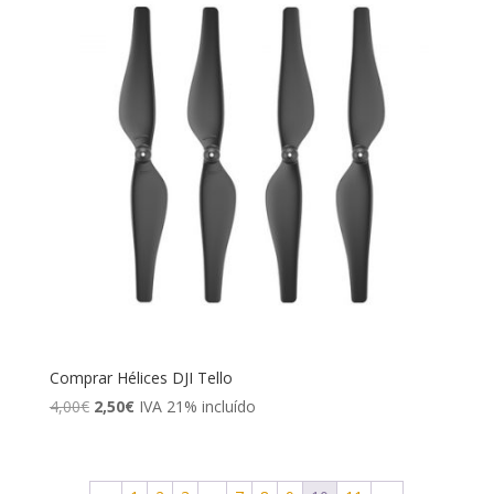
Comprar Hélices DJI Tello
El
El
4,00
€
2,50
€
IVA 21% incluído
precio
precio
original
actual
era:
es: