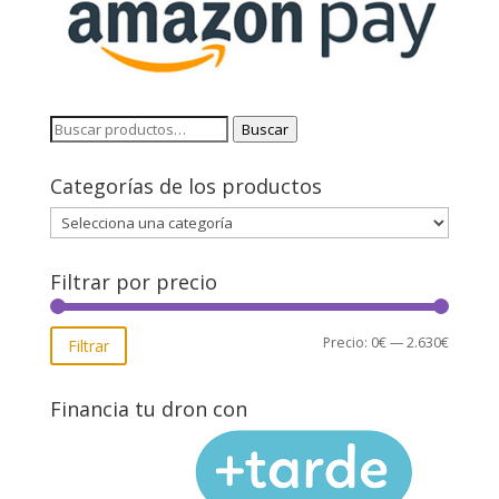
Buscar
Buscar
por:
Categorías de los productos
Filtrar por precio
Precio
Precio
Precio:
0€
—
2.630€
Filtrar
mínimo
máxim
Financia tu dron con