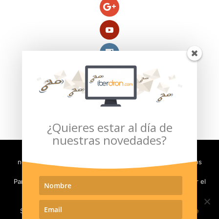
Compra segura verificada por:
¿Quieres estar al día de
nuestras novedades?
Con el fin de evaluar y mejorar la experiencia de usuario,
necesitamos almacenar en su ordenador pequeños archivos
(llamados cookies).
Para poder seguir navegando en nuestro sitio, debe aceptar el
Política de Privacidad
Aviso Legal
uso de las cookies. En caso contrario será redirigido a
Moneda e Impuestos
Política de Envíos
www.google.com
Política de Devoluciones
Contacto
Si quiere más información puede visitar nuestra
Política de