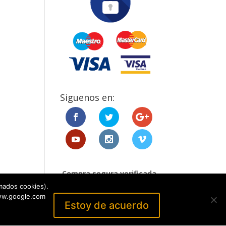
Siguenos en:
Compra segura verificada
por:
mados cookies).
www.google.com
Estoy de acuerdo