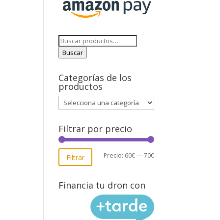
Buscar
por:
Buscar
Categorías de los
productos
Filtrar por precio
Precio
Precio
Precio:
60€
—
70€
Filtrar
mínimo
máximo
Financia tu dron con