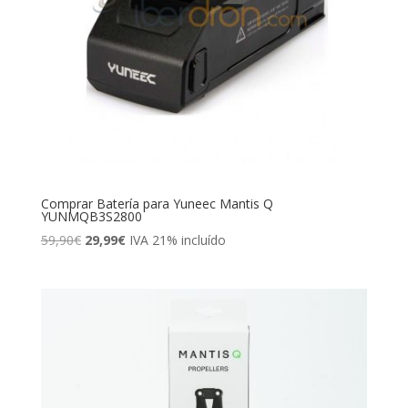
Comprar Batería para Yuneec Mantis Q
YUNMQB3S2800
El
El
59,90
€
29,99
€
IVA 21% incluído
precio
precio
original
actual
era:
es:
59,90€.
29,99€.