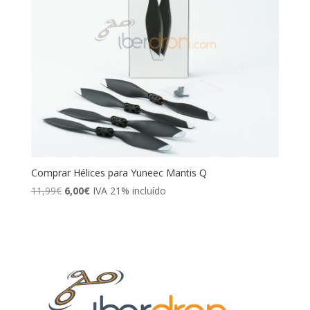
Comprar Hélices para Yuneec Mantis Q
El
El
11,99
€
6,00
€
IVA 21% incluído
precio
precio
original
actual
era:
es:
11,99€.
6,00€.