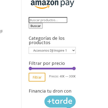
Buscar
por:
Buscar
JI
Categorías de los
productos
Filtrar por precio
Precio
Precio
Precio:
40€
—
300€
Filtrar
mínimo
máximo
Financia tu dron con