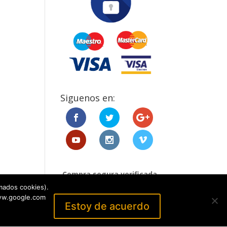
Siguenos en:
Compra segura verificada
por:
mados cookies).
www.google.com
Estoy de acuerdo