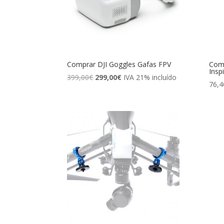
Comprar DJI Goggles Gafas FPV
Comp
Insp
El
El
399,00
€
299,00
€
IVA 21% incluído
76,4
precio
precio
original
actual
era:
es:
399,00€.
299,00€.