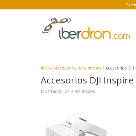
Polít
Inicio
/
Accesorios para drones
/ Accesorios DJI 
Accesorios DJI Inspire
Ordenado
Mostrando los 4 resultados
por
precio:
alto
a
bajo