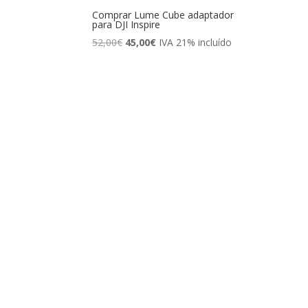
Comprar Lume Cube adaptador
para DJI Inspire
El
El
52,00
€
45,00
€
IVA 21% incluído
precio
precio
original
actual
era:
es:
52,00€.
45,00€.